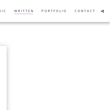
 I C
W R I T T E N
P O R T F O L I O
C O N T A C T