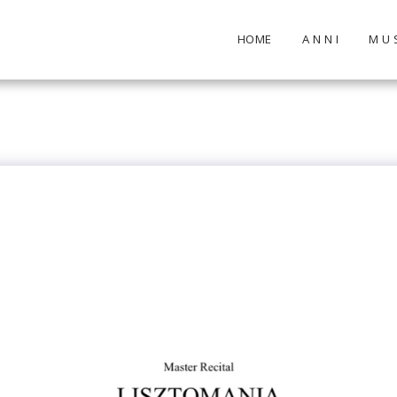
HOME
A N N I
M U S